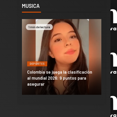
MUSICA
1 min de lectura
2 min 
DEPORTES
DEPO
a de
Colombia se juega la clasificación
Efraí
celona
al mundial 2026: 9 puntos para
dañó 
al Madrid
asegurar
de M