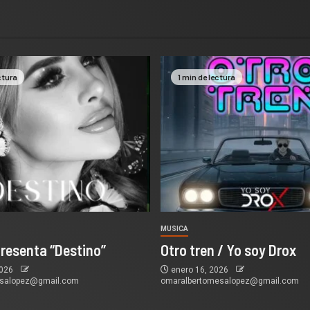
ctura
1 min de lectura
MUSICA
presenta “Destino”
Otro tren / Yo soy Drox
2026
enero 16, 2026
esalopez@gmail.com
omaralbertomesalopez@gmail.com