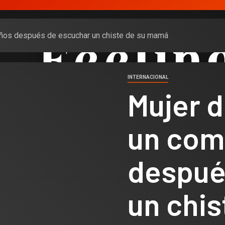
años después de escuchar un chiste de su mamá
INTERNACIONAL
Mujer d
un com
despué
un chis