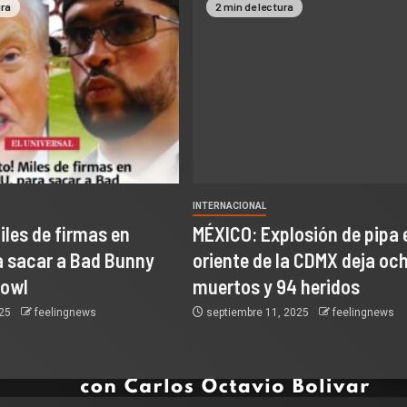
ura
2 min de lectura
INTERNACIONAL
Miles de firmas en
MÉXICO: Explosión de pipa e
a sacar a Bad Bunny
oriente de la CDMX deja oc
Bowl
muertos y 94 heridos
025
feelingnews
septiembre 11, 2025
feelingnews