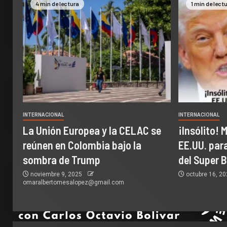
4 min de lectura
1 min de lect
INTERNACIONAL
INTERNACIONAL
La Unión Europea y la CELAC se
¡Insólito! 
reúnen en Colombia bajo la
EE.UU. par
sombra de Trump
del Super 
noviembre 9, 2025
octubre 16, 2
omaralbertomesalopez@gmail.com