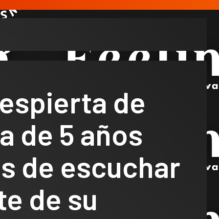
espierta de
a de 5 años
s de escuchar
te de su