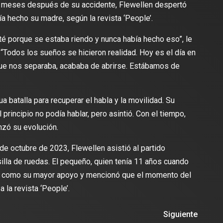
1 meses después de su accidente, Flewellen despertó
ía hecho su madre, según la revista ‘People’.
té porque se estaba riendo y nunca había hecho eso”, le
odos los sueños se hicieron realidad. Hoy es el día en
lectura
2 min de lectura
 que nos separaba, acababa de abrirse. Estábamos de
 batalla para recuperar el habla y la movilidad. Su
ES
principio no podía hablar, pero asintió. Con el tiempo,
DEPORTES
odríguez se une al Club
nzó su evolución.
Vengo a aportar con calidad y
Travis Scott lanza camiset
lusión de jugar el Mundial de
edición limitada del FC Bar
 octubre de 2023, Flewellen asistió al partido
para el partido contra el Re
silla de ruedas. El pequeño, quien tenía 11 años cuando
jer como su mayor apoyo y mencionó que el momento del
a la revista ‘People’.
Siguiente