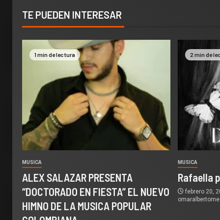
TE PUEDEN INTERESAR
1 min de lectura
2 min de le
MUSICA
MUSICA
ALEX SALAZAR PRESENTA
Rafaella 
“DOCTORADO EN FIESTA” EL NUEVO
febrero 20, 
omaralbertom
HIMNO DE LA MUSICA POPULAR