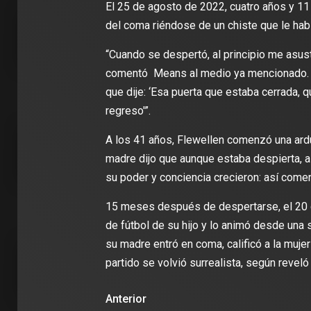
El 25 de agosto de 2022, cuatro años y 1
del coma riéndose de un chiste que le hab
“Cuando se despertó, al principio me asus
comentó Means al medio ya mencionado. “T
2 min de 
que dije: ‘Esa puerta que estaba cerrada,
regreso'”.
A los 41 años, Flewellen comenzó una ardua
DEPORT
madre dijo que aunque estaba despierta, al 
James R
su poder y conciencia crecieron: así come
León: ‘
con la i
15 meses después de despertarse, el 20 de
Clubes
de fútbol de su hijo y lo animó desde una 
su madre entró en coma, calificó a la mu
partido se volvió surrealista, según reveló 
Anterior