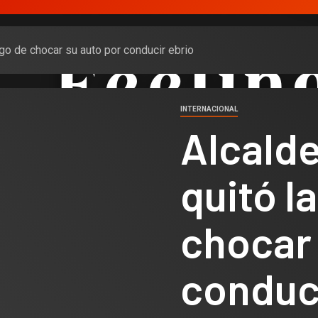
ego de chocar su auto por conducir ebrio
INTERNACIONAL
Alcalde
quitó l
chocar 
conduci