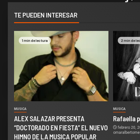
TE PUEDEN INTERESAR
1 min de lectura
2 min de le
MUSICA
MUSICA
ALEX SALAZAR PRESENTA
Rafaella 
“DOCTORADO EN FIESTA” EL NUEVO
febrero 20, 
omaralbertom
HIMNO DE LA MUSICA POPULAR