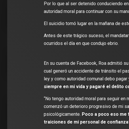
Por lo que al ser detenido conduciendo en
autoridad moral para continuar con su man
2 min de 
El suicidio tomó lugar en la mañana de est
Antes de este trágico suceso, el mandatar
ocurridos el día en que condujo ebrio.
DEPORT
James R
León: ‘
En su cuenta de Facebook, Roa admitió su “
con la i
cual generó un accidente de tránsito el pas
Clubes
ley y como autoridad comunal debo pagar y 
siempre en mi vida y pagaré el delito 
“No tengo autoridad moral para seguir en 
comenzó un deterioro progresivo de mi sal
psicológicamente.
Poco a poco eso me f
traiciones de mi personal de confianza