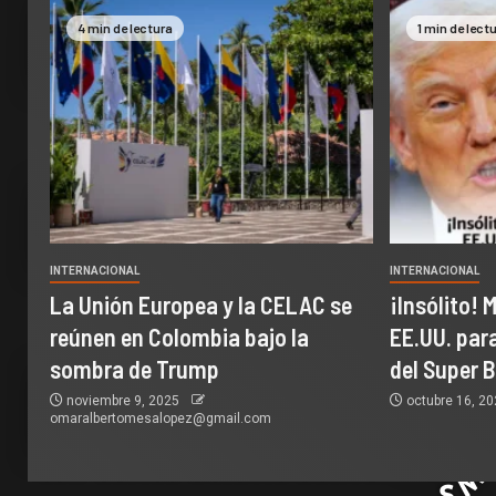
4 min de lectura
1 min de lect
INTERNACIONAL
INTERNACIONAL
La Unión Europea y la CELAC se
¡Insólito! 
reúnen en Colombia bajo la
EE.UU. par
sombra de Trump
del Super 
noviembre 9, 2025
octubre 16, 2
omaralbertomesalopez@gmail.com