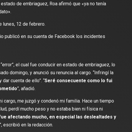
 estado de embriaguez, Roa afirmó que «ya no tenía
dato».
lectura
2 min de lectura
e lunes, 12 de febrero.
io publicó en su cuenta de Facebook los incidentes
ES
DEPORTES
odríguez se une al Club
Vengo a aportar con calidad y
Travis Scott lanza camiset
error”, el cual fue conducir en estado de embriaguez, lo
lusión de jugar el Mundial de
edición limitada del FC Bar
ado domingo, y anunció su renuncia al cargo. “Infringí la
para el partido contra el Re
dar cuenta de ello”. “
Seré consecuente como lo fui
cometido
”, añadió.
mi cargo, me juzgó y condenó mi familia. Hace un tiempo
ud, perdí mucho peso y no estaba bien ni física ni
ue afectando mucho, en especial las deslealtades y
”, escribió en la redacción.