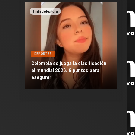
1 min de lectura
2 min 
DEPORTES
DEPO
a de
Colombia se juega la clasificación
Efraí
celona
al mundial 2026: 9 puntos para
dañó 
al Madrid
asegurar
de M