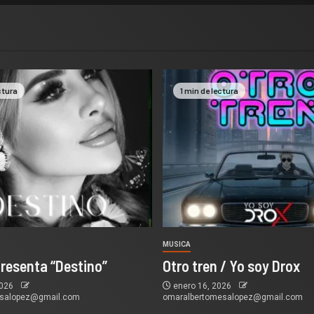
ctura
1 min de lectura
MUSICA
presenta “Destino”
Otro tren / Yo soy Drox
2026
enero 16, 2026
esalopez@gmail.com
omaralbertomesalopez@gmail.com