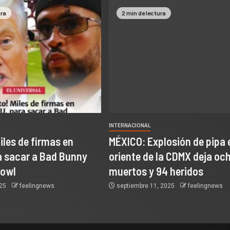
ura
2 min de lectura
INTERNACIONAL
Miles de firmas en
MÉXICO: Explosión de pipa e
a sacar a Bad Bunny
oriente de la CDMX deja oc
Bowl
muertos y 94 heridos
025
feelingnews
septiembre 11, 2025
feelingnews