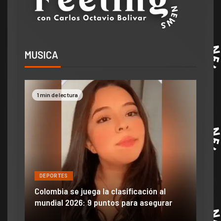
MUSICA
1 min de lectura
2 mi
DEPORTES
DE
ón
ido
Colombia se juega la clasificación al
Efra
mundial 2026: 9 puntos para asegurar
anu