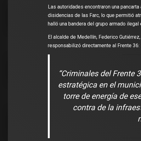
Las autoridades encontraron una pancarta 
disidencias de las Farc, lo que permitió at
halló una bandera del grupo armado ilegal e
2 min de lectura
2 min de 
El alcalde de Medellín, Federico Gutiérrez,
responsabilizó directamente al Frente 36:
DEPORTES
“Criminales del Frente 
DEPORT
James Rodríguez se une al Club
estratégica en el munici
León: ‘Vengo a aportar con calidad y
Travis 
con la ilusión de jugar el Mundial de
edición
torre de energía de es
Clubes
para el
contra de la infraes