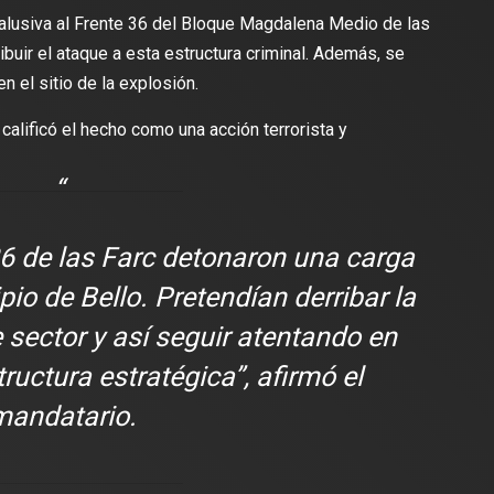
alusiva al Frente 36 del Bloque Magdalena Medio de las
ribuir el ataque a esta estructura criminal. Además, se
n el sitio de la explosión.
lectura
1 min de lectura
 calificó el hecho como una acción terrorista y
36 de las Farc detonaron una carga
ES
DEPORTES
pio de Bello. Pretendían derribar la
Scott lanza camiseta de
Colombia se juega la clasif
 limitada del FC Barcelona
al mundial 2026: 9 puntos 
e sector y así seguir atentando en
 partido contra el Real Madrid
asegurar
tructura estratégica”, afirmó el
mandatario.