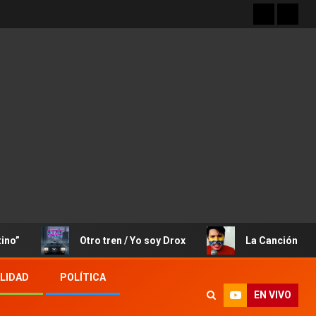
Otro tren / Yo soy Drox
La Canción de José Rafae
LIDAD
POLÍTICA
EN VIVO