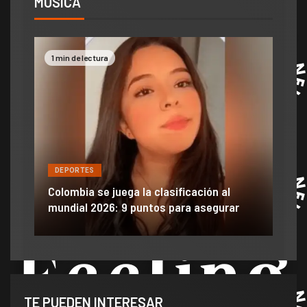
MUSICA
2 min de lectura
DEPORTES
ación al
Efraín Juárez filtró información y dañó
a asegurar
anuncio de llegada a gigante de México
TE PUEDEN INTERESAR