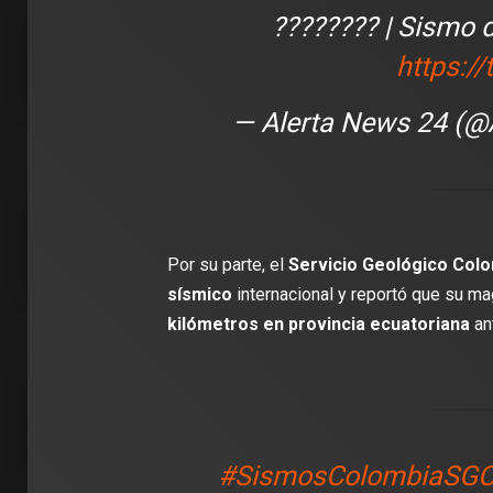
???????? | Sismo 
2 min de 
https:/
— Alerta News 24 (
DEPORT
James R
León: ‘
con la i
Por su parte, el
Servicio Geológico Colo
Clubes
sísmico
internacional y reportó que su m
kilómetros en provincia ecuatoriana
an
#SismosColombiaSG