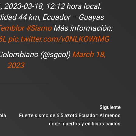
, 2023-03-18, 12:12 hora local.
didad 44 km, Ecuador – Guayas
emblor
#Sismo
Más información:
6L
pic.twitter.com/v0NLKOWtMG
 Colombiano (@sgcol)
March 18,
2023
Siguiente
ola
Fuerte sismo de 6.5 azotó Ecuador: Al menos
doce muertos y edificios caídos