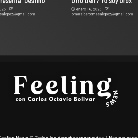
presenta “Destino”
Otro tren / Yo soy Drox
2026
enero 16, 2026
esalopez@gmail.com
omaralbertomesalopez@gmail.com