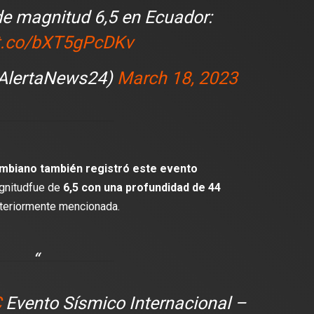
de magnitud 6,5 en Ecuador:
lectura
2 min de lectura
/t.co/bXT5gPcDKv
@AlertaNews24)
March 18, 2023
ES
DEPORTES
odríguez se une al Club
Vengo a aportar con calidad y
Travis Scott lanza camiset
lusión de jugar el Mundial de
edición limitada del FC Bar
mbiano también registró este evento
para el partido contra el Re
agnitudfue de
6,5 con una profundidad de 44
teriormente mencionada.
C
Evento Sísmico Internacional –