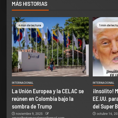
MÁS HISTORIAS
4 min de lectura
1 min de lect
INTERNACIONAL
INTERNACIONAL
La Unión Europea y la CELAC se
¡Insólito! 
reúnen en Colombia bajo la
EE.UU. par
sombra de Trump
del Super 
noviembre 9, 2025
octubre 16, 2