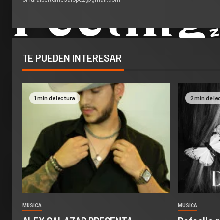
omaralbertomesalopez@gmail.com
TE PUEDEN INTERESAR
1 min de lectura
2 min de le
MUSICA
MUSICA