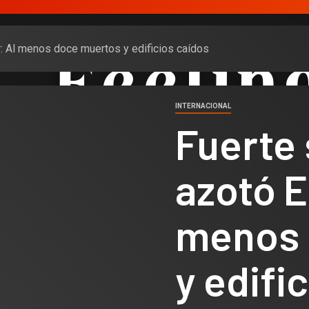
: Al menos doce muertos y edificios caídos
INTERNACIONAL
Fuerte 
azotó E
menos 
y edifi