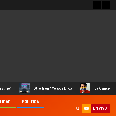
Otro tren / Yo soy Drox
La Canción de José R
LIDAD
POLÍTICA
EN VIVO