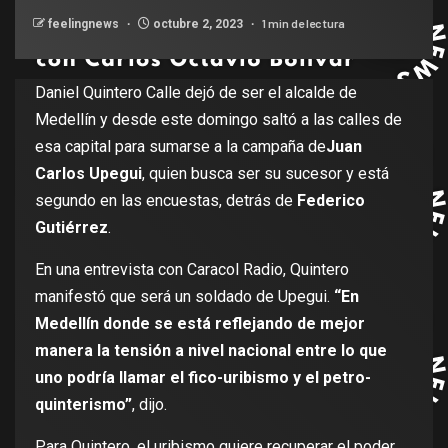
1 min de lectura
feelingnews
octubre 2, 2023
Daniel Quintero Calle dejó de ser el alcalde de
Medellín y desde este domingo saltó a las calles de
esa capital para sumarse a la campaña de
Juan
Carlos Upegui
, quien busca ser su sucesor y está
segundo en las encuestas, detrás de
Federico
Gutiérrez
.
En una entrevista con Caracol Radio, Quintero
manifestó que será un soldado de Upegui.
“En
Medellín donde se está reflejando de mejor
manera la tensión a nivel nacional entre lo que
uno podría llamar el fico-uribismo y el petro-
quinterismo”
, dijo.
Para Quintero, el uribismo quiere recuperar el poder