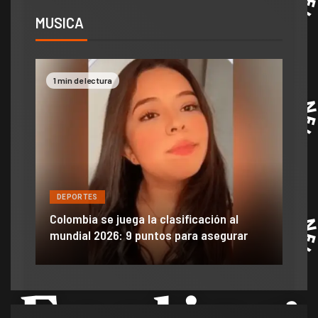
MUSICA
2 min de lectura
DEPORTES
al
Efraín Juárez filtró información y dañó
urar
anuncio de llegada a gigante de México