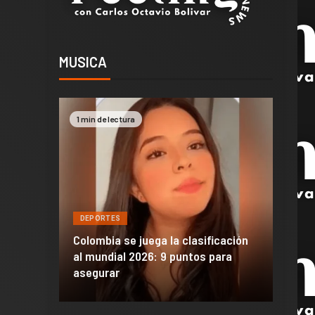
MUSICA
1 min de lectura
2 min 
DEPORTES
DEPO
a de
Colombia se juega la clasificación
Efraí
celona
al mundial 2026: 9 puntos para
dañó 
al Madrid
asegurar
de M