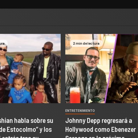
ura
2 min de lectura
O
ENTRETENIMIENTO
hian habla sobre su
Johnny Depp regresará a
de Estocolmo” y los
Hollywood como Ebenezer