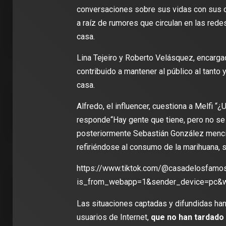
conversaciones sobre sus vidas con sus c
a raíz de rumores que circulan en las rede
casa.
Lina Tejeiro y Roberto Velásquez, encarga
contribuido a mantener al público al tanto
casa.
2 min de 
Alfredo, el influencer, cuestiona a Melfi “
responde“Hay gente que tiene, pero no se 
posteriormente Sebastián González mencion
refiriéndose al consumo de la marihuana, 
DEPORT
James R
https://www.tiktok.com/@casadelosfam
León: ‘
is_from_webapp=1&sender_device=pc&
con la i
Clubes
Las situaciones captadas y difundidas ha
usuarios de Internet,
que no han tardado