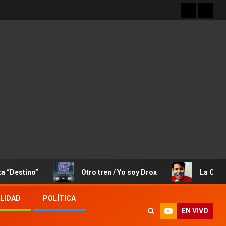
o”
Otro tren / Yo soy Drox
La Canción de Jos
LIDAD
POLÍTICA
EN VIVO