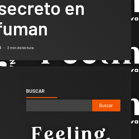
secreto en
fuman
2 min de lectura
24
BUSCAR
Buscar