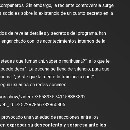
ompañeros. Sin embargo, la reciente controversia surge
s sociales sobre la existencia de un cuarto secreto en la
dos de revelar detalles y secretos del programa, han
 y enganchado con los acontecimientos internos de la
lectura
2 min de lectura
¿Ustedes que fuman ahí, vaper o marihuana?”, a lo que le
puede decir”. La escena se llena de silencio, para que
ara: “¿Viste que la mente lo traiciona a uno?”,
según usuarios en redes sociales.
ES
DEPORTES
odríguez se une al Club
osos.show/video/7355893574115888389?
Vengo a aportar con calidad y
Travis Scott lanza camiset
web_id=7352287866782860805
lusión de jugar el Mundial de
edición limitada del FC Bar
para el partido contra el Re
n provocado una variedad de reacciones entre los
 en expresar su descontento y sorpresa ante los