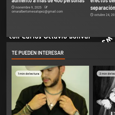
aumentó a más de 400 personas
efectos del
separación
noviembre 9, 2025
omaralbertomesalopez@gmail.com
octubre 24, 2
TE PUEDEN INTERESAR
1 min de lectura
2 min de le