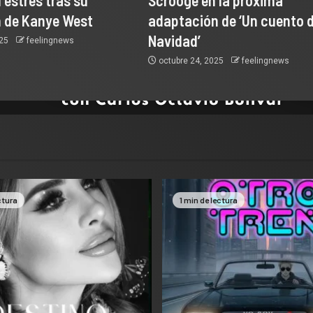
 estrés tras su
Scrooge en la próxima
 de Kanye West
adaptación de ‘Un cuento 
Navidad’
025
feelingnews
octubre 24, 2025
feelingnews
ctura
1 min de lectura