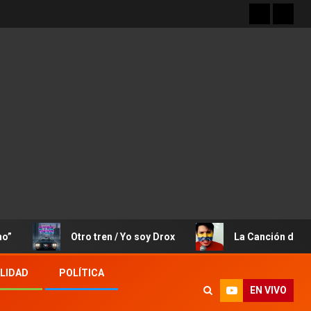
Otro tren / Yo soy Drox
La Canción de José Rafael
LIDAD
POLÍTICA
EN VIVO