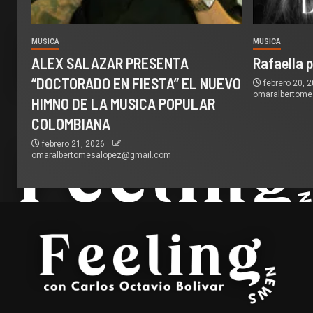
MUSICA
MUSICA
ALEX SALAZAR PRESENTA
Rafaella 
“DOCTORADO EN FIESTA” EL NUEVO
febrero 20, 
omaralbertom
HIMNO DE LA MUSICA POPULAR
COLOMBIANA
febrero 21, 2026
omaralbertomesalopez@gmail.com