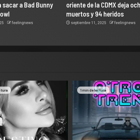
a sacar a Bad Bunny
oriente de la CDMX deja oc
Bowl
muertos y 94 heridos
025
feelingnews
septiembre 11, 2025
feelingnews
ctura
1 min de lectura