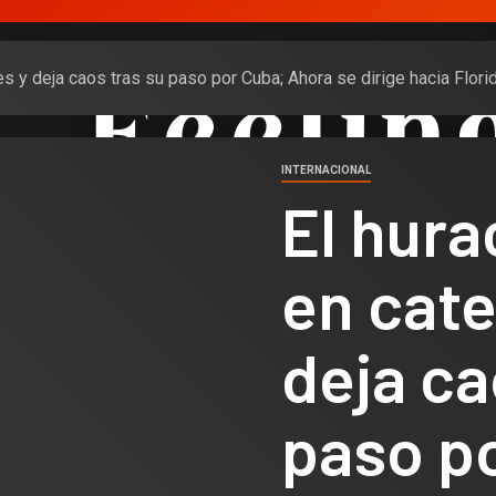
res y deja caos tras su paso por Cuba; Ahora se dirige hacia Flori
INTERNACIONAL
El hura
en cate
deja ca
paso p