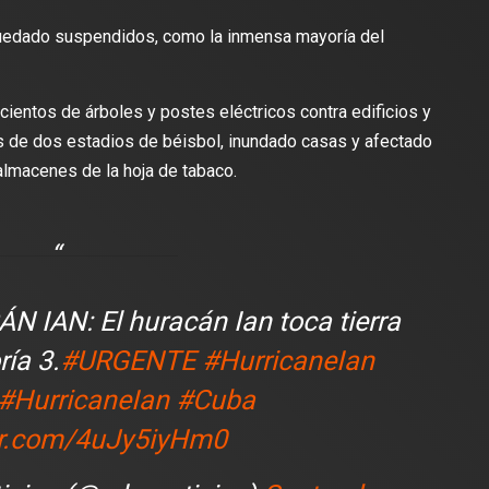
quedado suspendidos, como la inmensa mayoría del
 cientos de árboles y postes eléctricos contra edificios y
es de dos estadios de béisbol, inundado casas y afectado
almacenes de la hoja de tabaco.
lectura
1 min de lectura
IAN: El huracán Ian toca tierra
ES
DEPORTES
ía 3.
#URGENTE
#HurricaneIan
Scott lanza camiseta de
Colombia se juega la clasif
#HurricaneIan
#Cuba
 limitada del FC Barcelona
al mundial 2026: 9 puntos 
partido contra el Real Madrid
asegurar
ter.com/4uJy5iyHm0