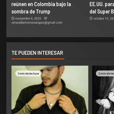
reúnen en Colombia bajo la
EE.UU. par
sombra de Trump
del Super 
noviembre 9, 2025
octubre 16, 2
omaralbertomesalopez@gmail.com
TE PUEDEN INTERESAR
1 min de lectura
2 min de le