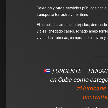
Colegios y otros servicios públicos han 
transporte terrestre y marítimo.
El huracán ha arrancado tejados, derribado
viales, anegado calles, echado abajo torr
viviendas, fábricas, campos de cultivos y 
2 min de lectura
2 min de 
| URGENTE – HURACÁN 
DEPORTES
DEPORT
James Rodríguez se une al Club
en Cuba como categor
León: ‘Vengo a aportar con calidad y
Travis 
#Hurricane
con la ilusión de jugar el Mundial de
edición
Clubes
para el 
pic.twit