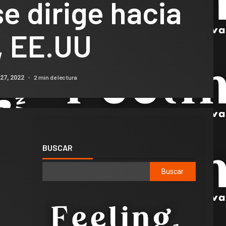
e dirige hacia
, EE.UU
2 min de lectura
27, 2022
BUSCAR
Buscar