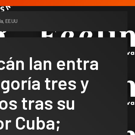
da, EE.UU
cán Ian entra
goría tres y
os tras su
or Cuba;