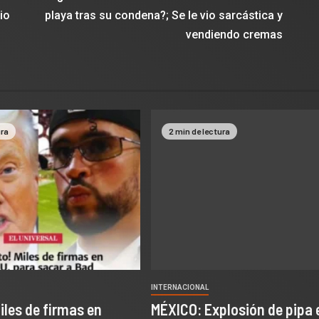
io
playa tras su condena?; Se le vio sarcástica y
vendiendo cremas
ura
2 min de lectura
INTERNACIONAL
Miles de firmas en
MÉXICO: Explosión de pipa e