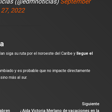
ticias (@edmnoticias)
September
27, 2022
da
Ian siga su ruta por el noroeste del Caribe y
llegue
el
cambiado y es probable que no impacte directamente
sino más al sur.
Siguiente
eabren
¿Aida Victoria Merlano de vacaciones en la