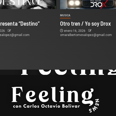
MUSICA
presenta “Destino”
Otro tren / Yo soy Drox
2026
enero 16, 2026
esalopez@gmail.com
omaralbertomesalopez@gmail.com