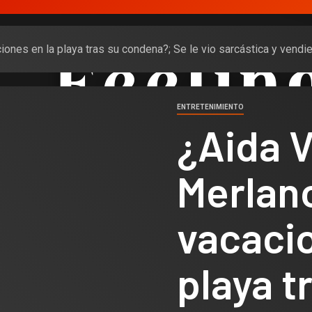
iones en la playa tras su condena?; Se le vio sarcástica y vend
ENTRETENIMIENTO
¿Aida V
Merlan
vacacio
playa t