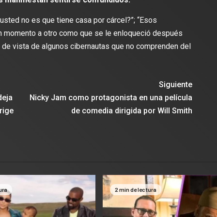
para el partido contra el Re
 usted no es que tiene casa por cárcel?”; “Esos
 un momento a otro como que se le enloqueció después
tos de vista de algunos cibernautas que no comprenden del
Siguiente
deja
Nicky Jam como protagonista en una película
rige
de comedia dirigida por Will Smith
ura
2 min de lectura