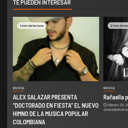
TE PUEDEN INTERESAR
1 min de lectura
2 min de le
MUSICA
MUSICA
ALEX SALAZAR PRESENTA
Rafaella 
“DOCTORADO EN FIESTA” EL NUEVO
febrero 20, 
omaralbertom
HIMNO DE LA MUSICA POPULAR
COLOMBIANA