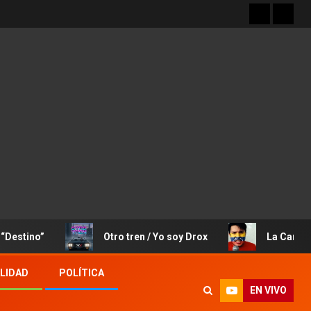
”
Otro tren / Yo soy Drox
La Canción de Jos
LIDAD
POLÍTICA
EN VIVO