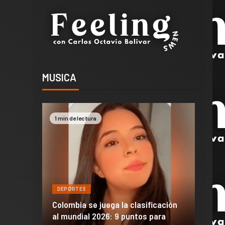
MUSICA
1 min de lectura
2 min 
DEPORTES
DEPO
a de
Colombia se juega la clasificación
Efraí
celona
al mundial 2026: 9 puntos para
dañó 