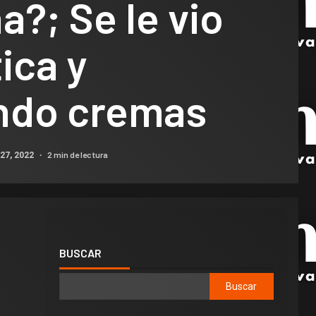
?; Se le vio
ica y
ndo cremas
2 min de lectura
27, 2022
BUSCAR
Buscar