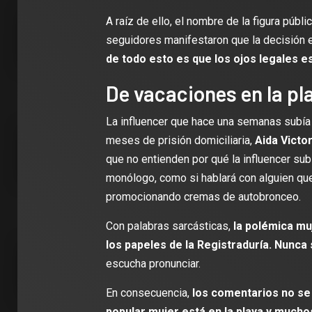
A raíz de ello, el nombre de la figura públi
seguidores manifestaron que la decisión e
de todo esto es que los ojos legales 
De vacaciones en la pl
La influencer que hace una semanas subía
meses de prisión domiciliaria,
Aida Victo
que no entienden por qué la influencer sub
2 min de 
monólogo, como si hablará con alguien qu
promocionando cremas de autobronceo.
Con palabras sarcásticas,
la polémica mu
los papeles de la Registraduría. Nunc
DEPORT
escucha pronunciar.
James R
León: ‘
En consecuencia,
los comentarios no se 
con la i
popular mujer está en la playa y mucho