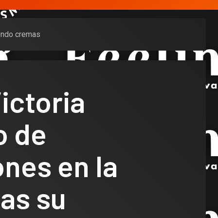
iendo cremas
ictoria
o de
nes en la
ras su