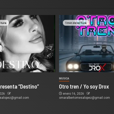
ctura
1 min de lectura
MUSICA
presenta “Destino”
Otro tren / Yo soy Drox
2026
enero 16, 2026
esalopez@gmail.com
omaralbertomesalopez@gmail.com