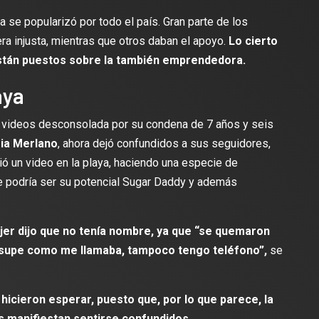
ca se popularizó por todo el país. Gran parte de los
ra injusta, mientras que otros daban el apoyo.
Lo cierto
están puestos sobre la también emprendedora.
aya
 videos desconsolada por su condena de 7 años y seis
ria Merlano
, ahora dejó confundidos a sus seguidores,
ió un video en la playa, haciendo una especie de
lectura
2 min de lectura
e podría ser su potencial Sugar Daddy y además
jer dijo que no tenía nombre, ya que “se quemaron
a supe como me llamaba, tampoco tengo teléfono”,
se
ES
DEPORTES
odríguez se une al Club
Vengo a aportar con calidad y
Travis Scott lanza camiset
hicieron esperar, puesto que, por lo que parece, la
lusión de jugar el Mundial de
edición limitada del FC Bar
s manifiestan sentirse confundidos.