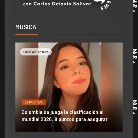
MUSICA
1 min de lectura
2 mi
DEPORTES
DE
ón
ido
Colombia se juega la clasificación al
Efra
mundial 2026: 9 puntos para asegurar
anu