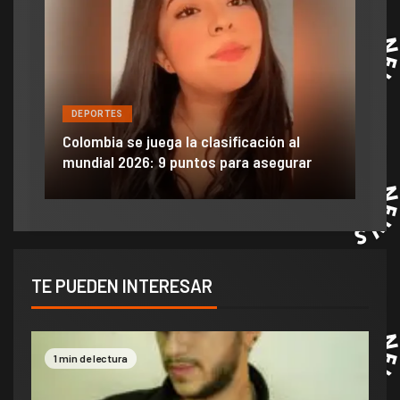
DEPORTES
DE
ón
ido
Colombia se juega la clasificación al
Efra
mundial 2026: 9 puntos para asegurar
anu
TE PUEDEN INTERESAR
1 min de lectura