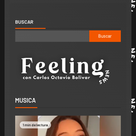
BUSCAR
Buscar
MUSICA
1 min de lectura
2 mi