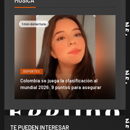
MUSICA
2 min de lectura
DEPORTES
J
al
Efraín Juárez filtró información y dañó
m
rar
anuncio de llegada a gigante de México
v
TE PUEDEN INTERESAR