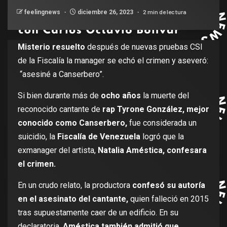
2 min de lectura
feelingnews
diciembre 26, 2023
Misterio resuelto
después de nuevas pruebas CSI
de la Fiscalía la manager se echó el crimen y aseveró:
“asesiné a Canserbero”.
Si bien durante más de
ocho años
la muerte del
reconocido cantante de
rap Tyrone González, mejor
conocido como Canserbero,
fue considerada un
suicidio, la
Fiscalía de Venezuela
logró que la
exmanager del artista,
Natalia Améstica, confesara
el crimen.
En un crudo relato, la productora
confesó su autoría
en el asesinato del cantante,
quien falleció en 2015
tras supuestamente caer de un edificio. En su
declaratoria,
Améstica también admitió que