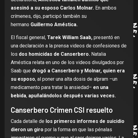
asesinó a su esposo Carlos Molnar.
En ambos
crímenes, dijo, participó también su
hermano
Guillermo Améstica.
El fiscal general,
Tarek William Saab,
presentó en
una declaración a la prensa videos de confesiones de
los
dos homicidas de Canserbero.
Natalia
Améstica relata en uno de los videos divulgados por
Saab que
drogó a Canserbero y Molnar, quien era
su esposo
, al poner una alta dosis de alpram –un
medicamento para tratar la ansiedad–
en una
bebida
,
apuñalándolos después varias veces.
Canserbero Crimen CSI resuelto
Cada detalle de
los primeros informes de suicidio
dieron un giro
por la forma en que las pénalas
impactaron el cuerpo y que al caer dejaron vacíos. La