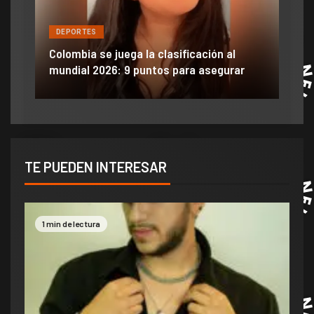
DEPORTES
DE
ón
ido
Colombia se juega la clasificación al
Efra
mundial 2026: 9 puntos para asegurar
anu
TE PUEDEN INTERESAR
1 min de lectura