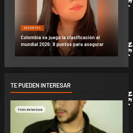
DEPORTES
DE
ón
ido
Colombia se juega la clasificación al
Efra
mundial 2026: 9 puntos para asegurar
anu
TE PUEDEN INTERESAR
1 min de lectura