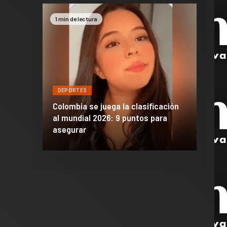
1 min de lectura
2 min 
DEPORTES
DEPO
a de
Colombia se juega la clasificación
Efraí
celona
al mundial 2026: 9 puntos para
dañó 
al Madrid
asegurar
de M