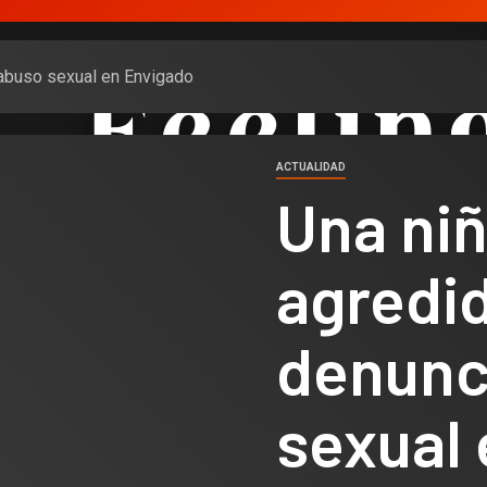
 abuso sexual en Envigado
ACTUALIDAD
Una niñ
agredid
denunc
sexual