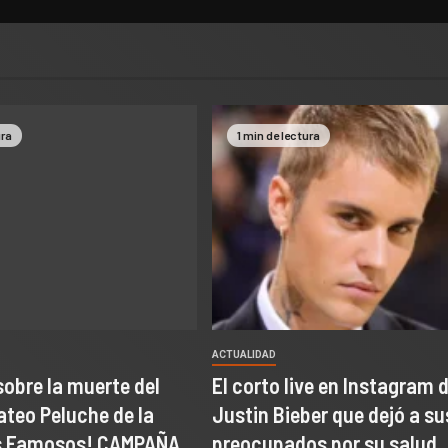
ura
1 min de lectura
ACTUALIDAD
sobre la muerte del
El corto live en Instagram 
ateo Peluche de la
Justin Bieber que dejó a su
os Famosos! CAMPAÑA
preocupados por su salud