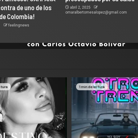
ontra de uno de los
abril 2, 2025
omaralbertomesalopez@gmail.com
 de Colombia!
5
feelingnews
ctura
1 min de lectura