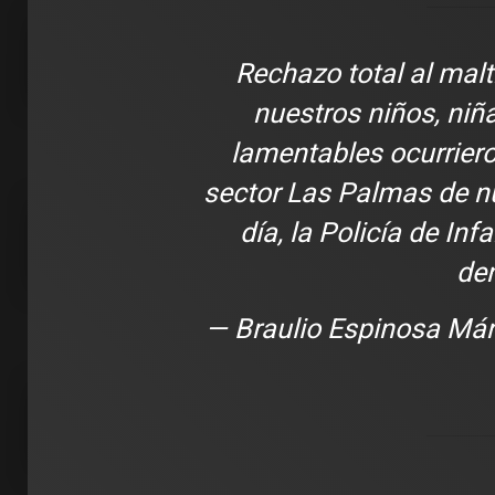
2 min de 
Rechazo total al malt
nuestros niños, niñ
lamentables ocurriero
DEPORT
sector Las Palmas de n
James R
día, la Policía de In
León: ‘
con la i
den
Clubes
— Braulio Espinosa Má