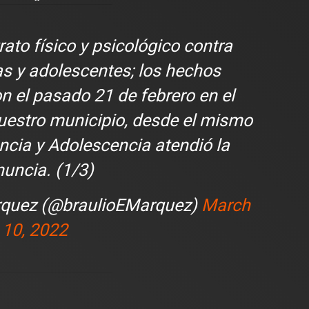
lectura
2 min de lectura
rato físico y psicológico contra
as y adolescentes; los hechos
n el pasado 21 de febrero en el
ES
uestro municipio, desde el mismo
DEPORTES
odríguez se une al Club
fancia y Adolescencia atendió la
Vengo a aportar con calidad y
Travis Scott lanza camiset
lusión de jugar el Mundial de
edición limitada del FC Bar
uncia. (1/3)
para el partido contra el Re
rquez (@braulioEMarquez)
March
10, 2022