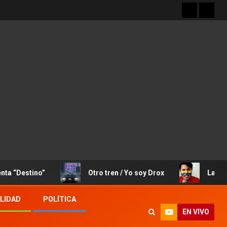
tino”
Otro tren / Yo soy Drox
La Canción de 
LIDAD
POLÍTICA
EN VIVO