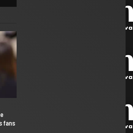
de
s fans