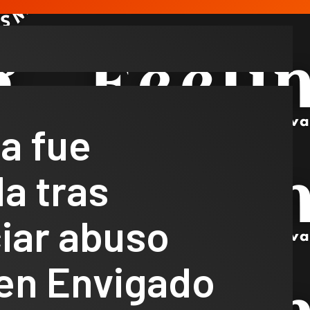
a fue
a tras
iar abuso
 en Envigado