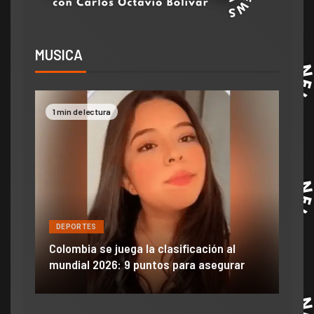
MUSICA
1 min de lectura
2 mi
DEPORTES
DE
ón
ido
Colombia se juega la clasificación al
Efra
mundial 2026: 9 puntos para asegurar
anu