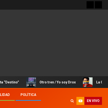
o”
Otro tren / Yo soy Drox
La Canción de Jo
LIDAD
POLÍTICA
EN VIVO