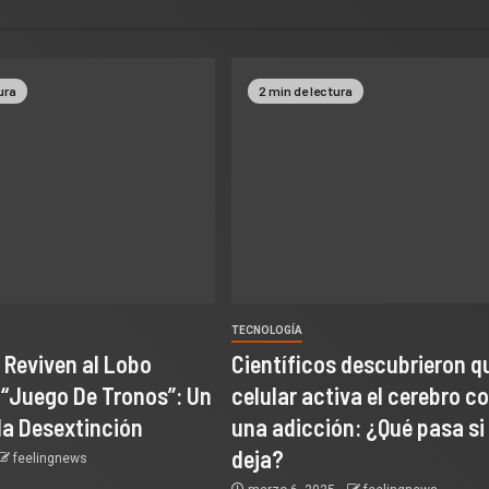
ura
2 min de lectura
TECNOLOGÍA
s Reviven al Lobo
Científicos descubrieron qu
 “Juego De Tronos”: Un
celular activa el cerebro 
la Desextinción
una adicción: ¿Qué pasa si
deja?
feelingnews