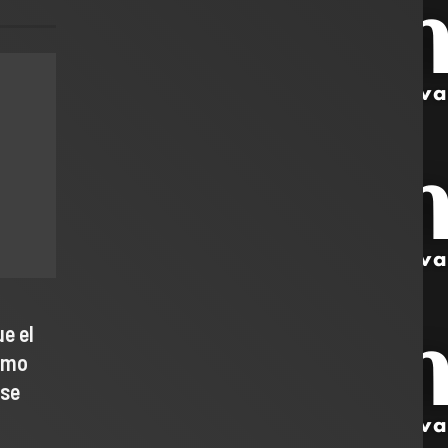
e el
como
 se