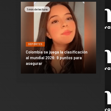
1 min de lectura
2 min 
DEPORTES
DEPO
a de
Colombia se juega la clasificación
Efraí
celona
al mundial 2026: 9 puntos para
dañó 
al Madrid
asegurar
de M