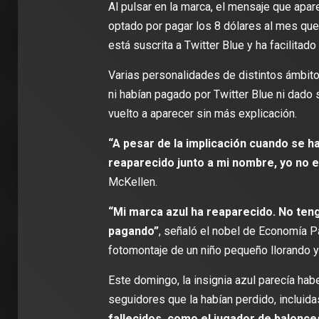
Al pulsar en la marca, el mensaje que apa
optado por pagar los 8 dólares al mes que 
2 min de 
está suscrita a Twitter Blue y ha facilitad
Varias personalidades de distintos ámbito
ni habían pagado por Twitter Blue ni dado s
vuelto a aparecer sin más explicación.
DEPORT
James R
“A pesar de la implicación cuando se ha
León: ‘
reaparecido junto a mi nombre, yo no e
con la i
Clubes
McKellen.
“Mi marca azul ha reaparecido. No ten
pagando”
, señaló el nobel de Economía P
fotomontaje de un niño pequeño llorando y 
Este domingo, la insignia azul parecía ha
seguidores que la habían perdido, incluida
fallecidos, como el jugador de balonce