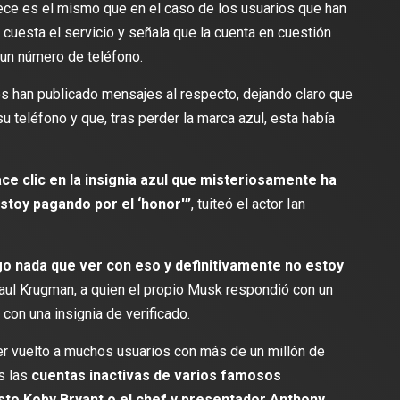
rece es el mismo que en el caso de los usuarios que han
cuesta el servicio y señala que la cuenta en cuestión
lectura
2 min de lectura
o un número de teléfono.
s han publicado mensajes al respecto, dejando claro que
u teléfono y que, tras perder la marca azul, esta había
ES
DEPORTES
odríguez se une al Club
ce clic en la insignia azul que misteriosamente ha
Vengo a aportar con calidad y
Travis Scott lanza camiset
stoy pagando por el ‘honor'”
, tuiteó el actor Ian
lusión de jugar el Mundial de
edición limitada del FC Bar
para el partido contra el Re
go nada que ver con eso y definitivamente no estoy
aul Krugman, a quien el propio Musk respondió con un
con una insignia de verificado.
ber vuelto a muchos usuarios con más de un millón de
s las
cuentas inactivas de varios famosos
sto Koby Bryant o el chef y presentador Anthony