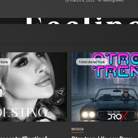
marzo 6, 2025
feelingnews
ctura
1 min de lectura
MUSICA