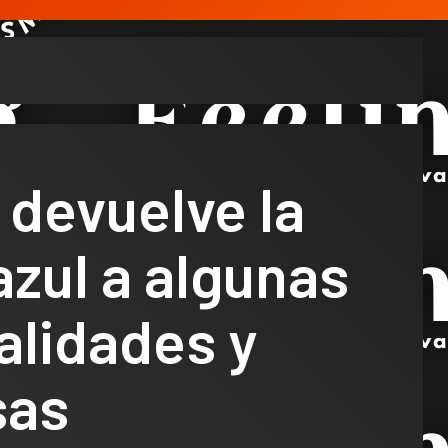
 devuelve la
zul a algunas
alidades y
sas