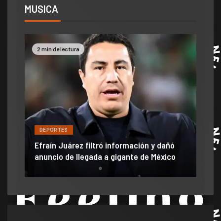
MUSICA
 de lectura
2 min de lectura
DEPORTES
ORTES
James Rodríguez y
ín Juárez filtró información y dañó
momento en León: 
cio de llegada a gigante de México
ve en el campo de