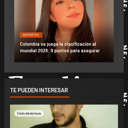
DEPORTES
DE
ón
ido
Colombia se juega la clasificación al
Efra
mundial 2026: 9 puntos para asegurar
anu
TE PUEDEN INTERESAR
1 min de lectura