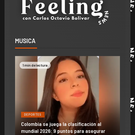
MUSICA
1 min de lectura
2 mi
DEPORTES
DE
ón
ido
Colombia se juega la clasificación al
Efra
mundial 2026: 9 puntos para asegurar
anu