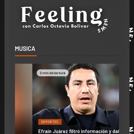
MUSICA
2 min de lectura
2 mi
DE
DEPORTES
Jam
Efraín Juárez filtró información y dañó
mom