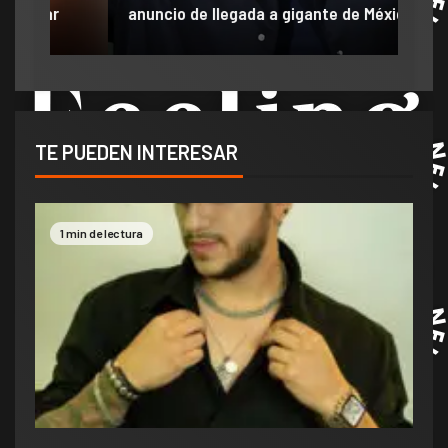
r
anuncio de llegada a gigante de México
ve 
TE PUEDEN INTERESAR
1 min de lectura