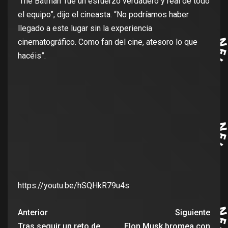
‘The Batman’ fue un esfuerzo verdadero y real de todo
el equipo”, dijo el cineasta. “No podríamos haber
llegado a este lugar sin la experiencia
cinematográfico. Como fan del cine, atesoro lo que
hacéis”.
https://youtu.be/hSQHkR79u4s
Anterior
Siguiente
Tras seguir un reto de
Elon Musk bromea con