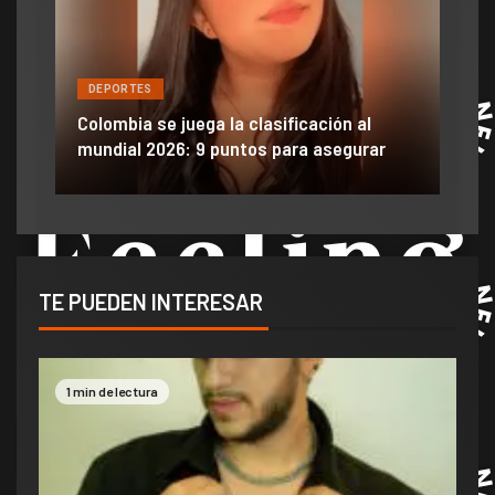
DEPORTES
DE
ón
ido
Colombia se juega la clasificación al
Efra
mundial 2026: 9 puntos para asegurar
anu
TE PUEDEN INTERESAR
1 min de lectura