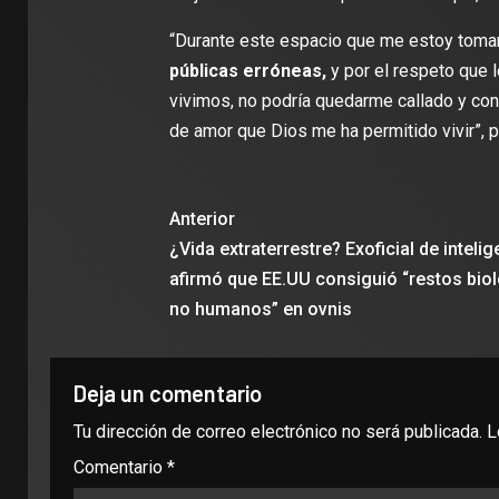
“Durante este espacio que me estoy toman
2 min de lectura
2 min de
públicas erróneas,
y por el respeto que l
vivimos, no podría quedarme callado y cont
de amor que Dios me ha permitido vivir”, 
DEPORTES
DEPOR
James Rodríguez se une al Club
Anterior
León: ‘Vengo a aportar con calidad y
Travis
¿Vida extraterrestre? Exoficial de intelig
con la ilusión de jugar el Mundial de
edició
afirmó que EE.UU consiguió “restos bio
Clubes
para el
no humanos” en ovnis
Deja un comentario
Tu dirección de correo electrónico no será publicada.
L
Comentario
*