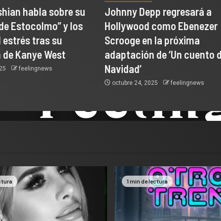
hian habla sobre su
Johnny Depp regresará a
de Estocolmo” y los
Hollywood como Ebenezer
 estrés tras su
Scrooge en la próxima
 de Kanye West
adaptación de ‘Un cuento 
Navidad’
025
feelingnews
octubre 24, 2025
feelingnews
ctura
1 min de lectura