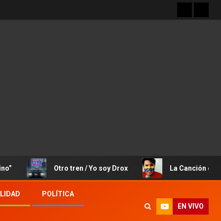
Otro tren / Yo soy Drox
La Canción de José Rafae
LIDAD
POLÍTICA
EN VIVO