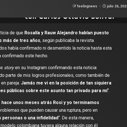
feelingnews
julio 26, 20
oticia de que
Rosalía y Rauw Alejandro habían puesto
ras más de tres años
, según publicaba la revista
 dos había confirmado ni desmentido la noticia hasta esta
a confirmado este hecho.
te
story
en su Instagram confirmando esta noticia:
do parte de mis logros profesionales, como también de
en pareja.
Jamás me vi en la posición de tan siquiera
es públicas sobre este asunto tan privado para mí
“.
,
hace unos meses atrás Rosi y yo terminamos
problemas que pueden causar una ruptura, pero en
 personas o una infidelidad
“. De esta manera,
 modelo colombiana tuviera alguna relación con él.