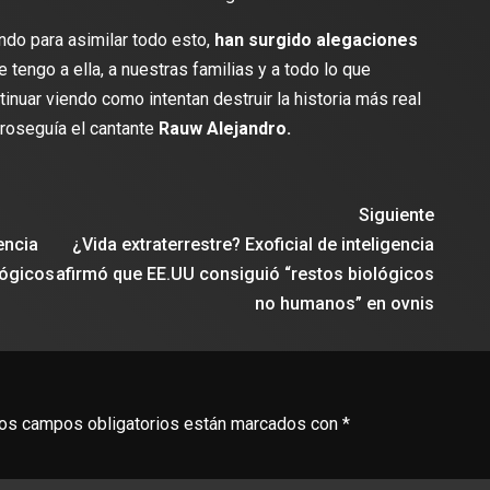
do para asimilar todo esto,
han surgido alegaciones
 lectura
1 min de lectura
e tengo a ella, a nuestras familias y a todo lo que
inuar viendo como intentan destruir la historia más real
proseguía el cantante
Rauw Alejandro.
TES
DEPORTES
Siguiente
 Scott lanza camiseta de
Colombia se juega la clasi
encia
¿Vida extraterrestre? Exoficial de inteligencia
n limitada del FC Barcelona
al mundial 2026: 9 puntos
lógicos
afirmó que EE.UU consiguió “restos biológicos
 partido contra el Real Madrid
asegurar
no humanos” en ovnis
os campos obligatorios están marcados con
*