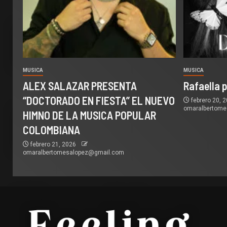
MUSICA
MUSICA
ALEX SALAZAR PRESENTA
Rafaella 
“DOCTORADO EN FIESTA” EL NUEVO
febrero 20, 
omaralbertom
HIMNO DE LA MUSICA POPULAR
COLOMBIANA
febrero 21, 2026
omaralbertomesalopez@gmail.com