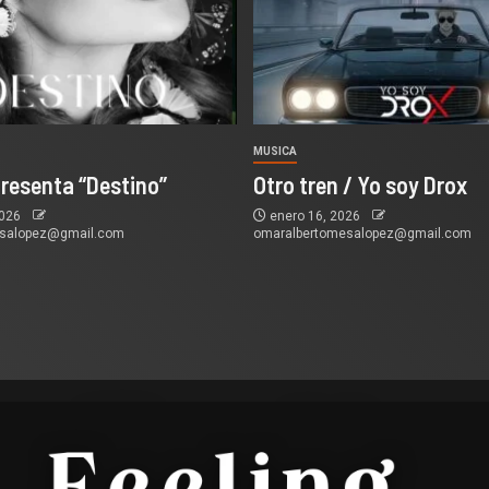
MUSICA
presenta “Destino”
Otro tren / Yo soy Drox
2026
enero 16, 2026
esalopez@gmail.com
omaralbertomesalopez@gmail.com