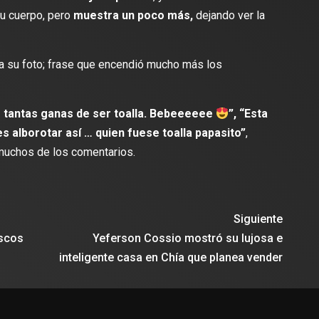
 su cuerpo, pero
muestra un poco más,
dejando ver la
o a su foto; frase que encendió mucho más los
lectura
2 min de lectura
tantas ganas de ser toalla. Bebeeeeee
”, “Esta
s alborotar así … quien fuese toalla papasito”
,
 muchos de los comentarios.
ES
DEPORTES
odríguez se une al Club
Vengo a aportar con calidad y
Travis Scott lanza camiset
lusión de jugar el Mundial de
edición limitada del FC Bar
Siguiente
para el partido contra el Re
iscos
Yeferson Cossio mostró su lujosa e
inteligente casa en Chía que planea vender