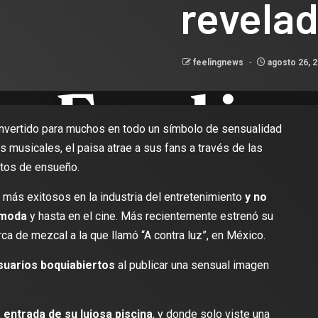
revelad
feelingnews
agosto 26, 
nvertido para muchos en todo un símbolo de sensualidad
 musicales, el paisa atrae a sus fans a través de las
otos de ensueño.
más exitosos en la industria del entretenimiento
y no
 moda
y hasta en el cine. Más recientemente estrenó su
ca de mezcal a la que llamó “A contra luz”, en México.
suarios boquiabiertos
al publicar una sensual imagen
a entrada de su lujosa piscina
, y donde solo viste una