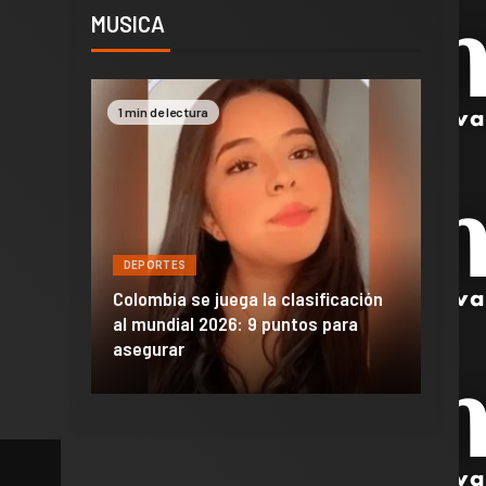
MUSICA
1 min de lectura
2 min 
DEPORTES
DEPO
a de
Colombia se juega la clasificación
Efraí
celona
al mundial 2026: 9 puntos para
dañó 
al Madrid
asegurar
de M