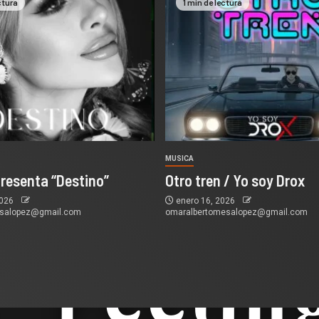
ctura
1 min de lectura
MUSICA
presenta “Destino”
Otro tren / Yo soy Drox
2026
enero 16, 2026
esalopez@gmail.com
omaralbertomesalopez@gmail.com