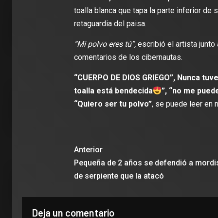
toalla blanca que tapa la parte inferior de
retaguardia del paisa.
“Mi polvo eres tú”,
escribió el artista junt
2 min de 
comentarios de los cibernautas.
“CUERPO DE DIOS GRIEGO”, Nunca tuve 
toalla está bendecida
”, “no me puede
“Quiero ser tu polvo”
, se puede leer en
DEPORT
James R
León: ‘
con la i
Anterior
Clubes
Pequeña de 2 años se defendió a mord
de serpiente que la atacó
Deja un comentario