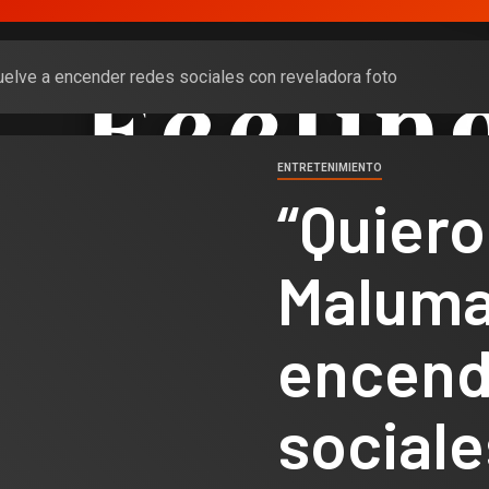
vuelve a encender redes sociales con reveladora foto
ENTRETENIMIENTO
“Quiero
Maluma
encend
sociale