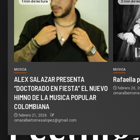
1 min de lectura
2 min de le
MUSICA
MUSICA
ALEX SALAZAR PRESENTA
Rafaella 
“DOCTORADO EN FIESTA” EL NUEVO
febrero 20, 
omaralbertom
HIMNO DE LA MUSICA POPULAR
COLOMBIANA
febrero 21, 2026
omaralbertomesalopez@gmail.com