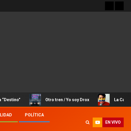
”
Otro tren / Yo soy Drox
La Canción de Jos
LIDAD
POLÍTICA
EN VIVO