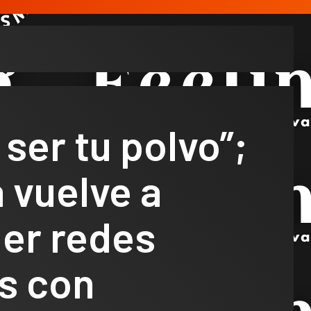
 ser tu polvo”;
 vuelve a
er redes
s con