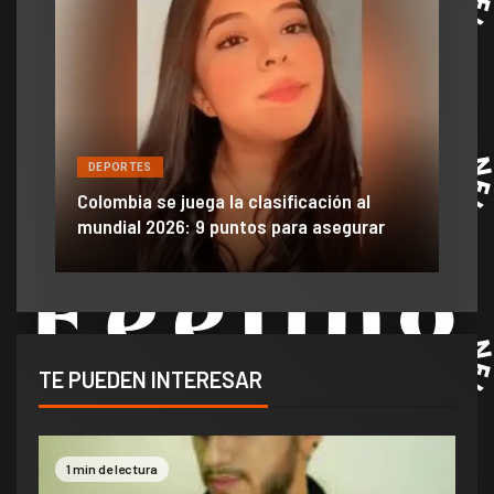
DEPORTES
DE
ón
ido
Colombia se juega la clasificación al
Efra
mundial 2026: 9 puntos para asegurar
anu
TE PUEDEN INTERESAR
1 min de lectura