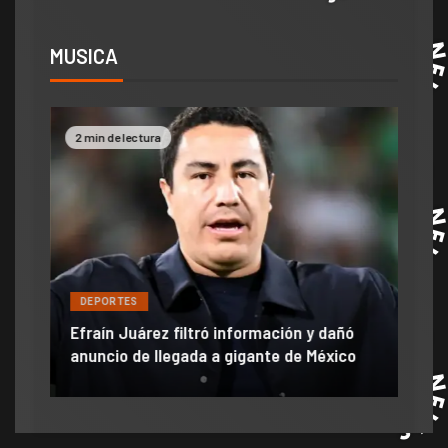
MUSICA
2 min de lectura
2 mi
DE
DEPORTES
Jam
Efraín Juárez filtró información y dañó
mom
r
anuncio de llegada a gigante de México
ve 