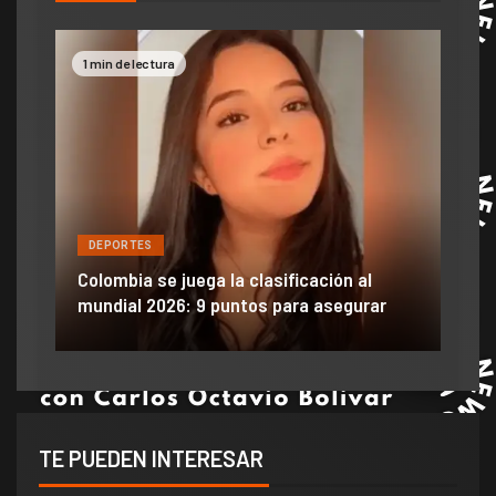
1 min de lectura
2 mi
DEPORTES
DE
ón
ido
Colombia se juega la clasificación al
Efra
mundial 2026: 9 puntos para asegurar
anu
TE PUEDEN INTERESAR