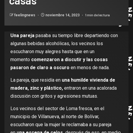
casas
1 min de lectura
feelingnews
noviembre 14, 2023
Una pareja
pasaba su tiempo libre departiendo con
algunas bebidas alcohólicas, los vecinos los
escucharon muy alegres hasta que en un
momento
comenzaron a discutir y las cosas
pasaron de claro a oscuro
en menos de nada.
La pareja, que residía en
una humilde vivienda de
madera, zinc y plástico,
entraron en una acalorada
discusión con gritos y agresiones mutuas.
Los vecinos del sector de Loma fresca, en el
municipio de Villanueva, al norte de Bolívar,
escucharon que la mujer le reclamaba a su pareja
en
una escena de celos,
después de eso, en medio