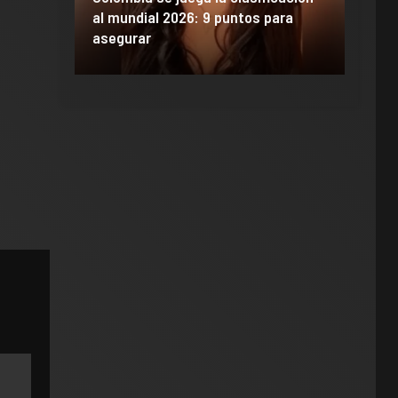
celona
al mundial 2026: 9 puntos para
dañó 
al Madrid
asegurar
de M