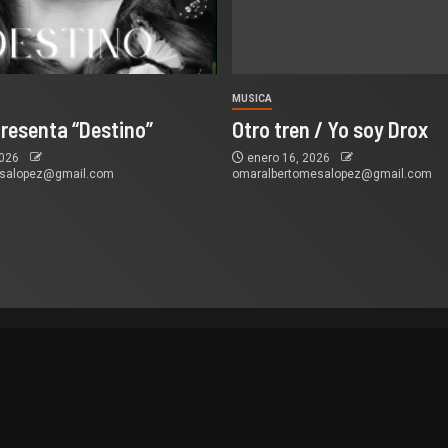
MUSICA
presenta “Destino”
Otro tren / Yo soy Drox
2026
enero 16, 2026
esalopez@gmail.com
omaralbertomesalopez@gmail.com