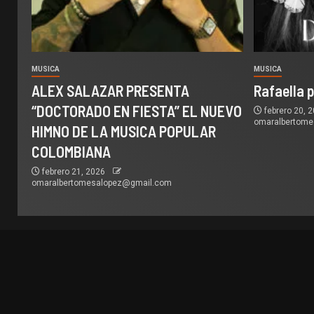
MUSICA
MUSICA
ALEX SALAZAR PRESENTA
Rafaella 
“DOCTORADO EN FIESTA” EL NUEVO
febrero 20, 
omaralbertom
HIMNO DE LA MUSICA POPULAR
COLOMBIANA
febrero 21, 2026
omaralbertomesalopez@gmail.com