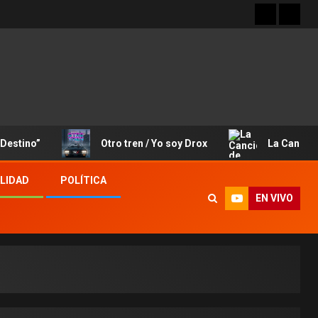
”
Otro tren / Yo soy Drox
La Canción de José
LIDAD
POLÍTICA
EN VIVO