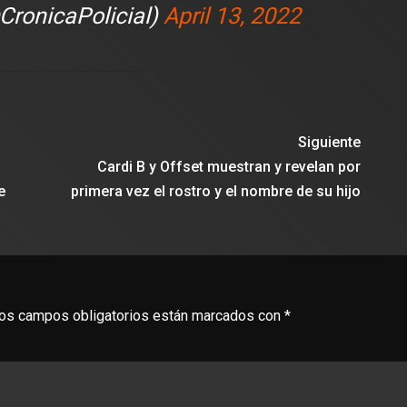
CronicaPolicial)
April 13, 2022
lusión de jugar el Mundial de
edición limitada del FC Bar
para el partido contra el Re
Siguiente
Cardi B y Offset muestran y revelan por
e
primera vez el rostro y el nombre de su hijo
os campos obligatorios están marcados con
*