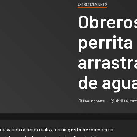
ENTRETENIMIENTO
Obreros
perrita
arrastr
de agu
feelingnews
abril 16, 20
nde varios obreros realizaron un
gesto heroico
en un