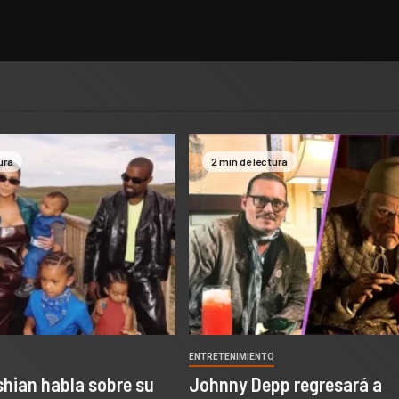
ura
2 min de lectura
O
ENTRETENIMIENTO
hian habla sobre su
Johnny Depp regresará a