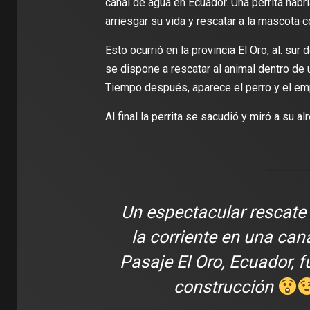
canal de agua en Ecuador. Una perrita habrí
arriesgar su vida y rescatar a la mascota 
Esto ocurrió en la provincia El Oro, al. sur
se dispone a rescatar al animal dentro de u
Tiempo después, aparece el perro y el emp
Al final la perrita se sacudió y miró a su 
2 min de 
Un espectacular rescate 
la corriente en una can
Pasaje El Oro, Ecuador, f
DEPORT
construcción
James R
León: ‘