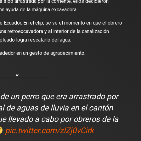
a sido arrastrada por la corriente, ellos decidieron
con ayuda de la máquina excavadora.
 de Ecuador. En el clip, se ve el momento en que el obrero
na retroexcavadora y al interior de la canalización.
leado logra rescatarlo del agua.
alrededor en un gesto de agradecimiento.
lectura
2 min de lectura
de un perro que era arrastrado por
al de aguas de lluvia en el cantón
ue llevado a cabo por obreros de la
ES
pic.twitter.com/zlZj0vCirk
DEPORTES
odríguez se une al Club
Vengo a aportar con calidad y
Travis Scott lanza camiset