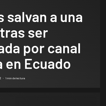
 salvan a una
 tras ser
ada por canal
a en Ecuado
1 min de lectura
22