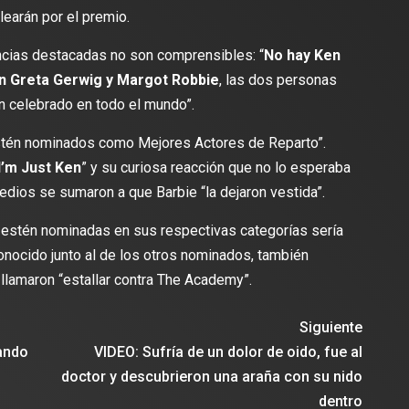
earán por el premio.
ncias destacadas no son comprensibles: “
No hay Ken
 sin Greta Gerwig y Margot Robbie
, las dos personas
n celebrado en todo el mundo”.
estén nominados como Mejores Actores de Reparto”.
lectura
2 min de lectura
I’m Just Ken
” y su curiosa reacción que no lo esperaba
edios se sumaron a que Barbie “la dejaron vestida”.
estén nominadas en sus respectivas categorías sería
onocido junto al de los otros nominados, también
ES
 llamaron “estallar contra The Academy”.
DEPORTES
odríguez se une al Club
Vengo a aportar con calidad y
Travis Scott lanza camiset
Siguiente
lusión de jugar el Mundial de
edición limitada del FC Bar
sando
VIDEO: Sufría de un dolor de oido, fue al
para el partido contra el Re
doctor y descubrieron una araña con su nido
dentro