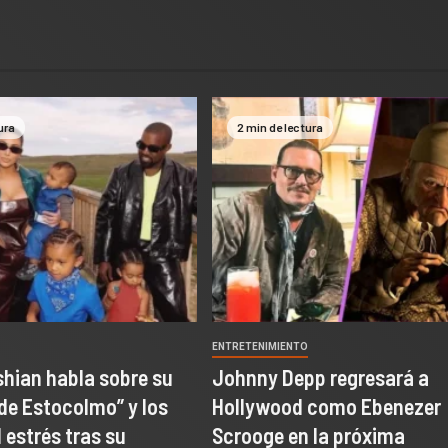
ura
2 min de lectura
O
ENTRETENIMIENTO
hian habla sobre su
Johnny Depp regresará a
de Estocolmo” y los
Hollywood como Ebenezer
 estrés tras su
Scrooge en la próxima