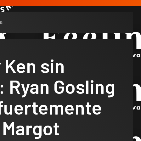
da
 Ken sin
: Ryan Gosling
 fuertemente
 Margot