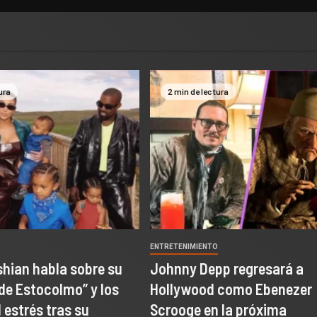
ura
2 min de lectura
O
ENTRETENIMIENTO
hian habla sobre su
Johnny Depp regresará a
de Estocolmo” y los
Hollywood como Ebenezer
 estrés tras su
Scrooge en la próxima