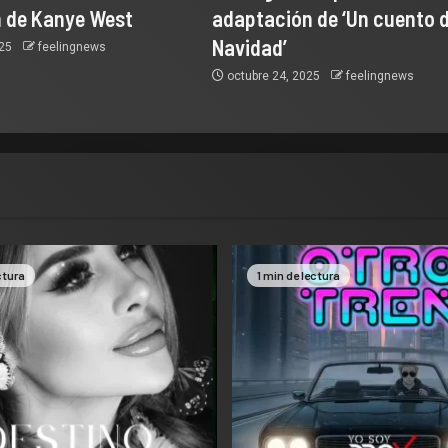
 de Kanye West
adaptación de ‘Un cuento 
Navidad’
025
feelingnews
octubre 24, 2025
feelingnews
ctura
1 min de lectura