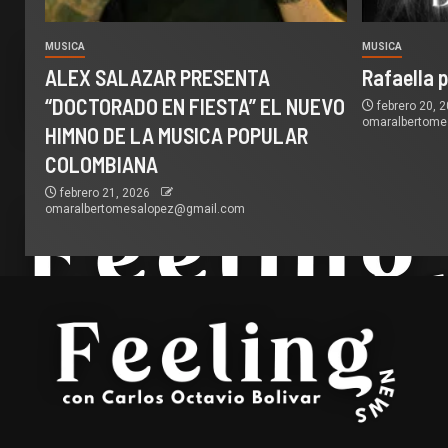
MUSICA
MUSICA
ALEX SALAZAR PRESENTA
Rafaella 
“DOCTORADO EN FIESTA” EL NUEVO
febrero 20, 
omaralbertom
HIMNO DE LA MUSICA POPULAR
COLOMBIANA
febrero 21, 2026
omaralbertomesalopez@gmail.com