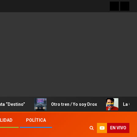
no”
Otro tren / Yo soy Drox
La Canción de J
LIDAD
POLÍTICA
EN VIVO