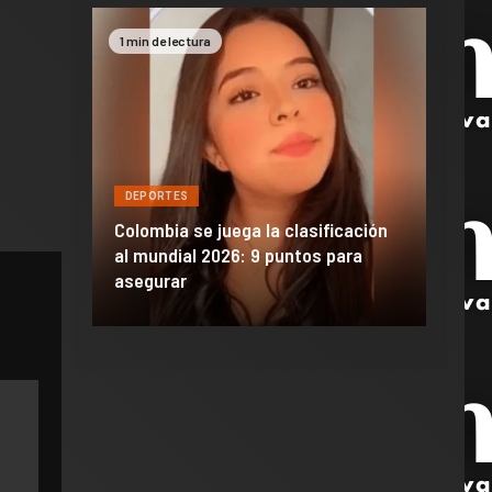
1 min de lectura
2 min 
DEPORTES
DEPO
a de
Colombia se juega la clasificación
Efraí
celona
al mundial 2026: 9 puntos para
dañó 
al Madrid
asegurar
de M