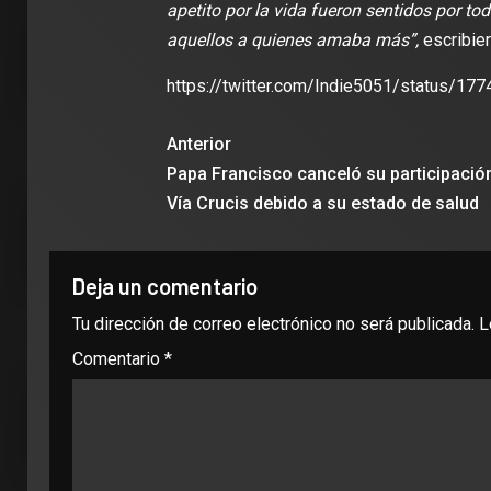
apetito por la vida fueron sentidos por to
aquellos a quienes amaba más”,
escribier
2 min de 
https://twitter.com/Indie5051/status/
Anterior
Papa Francisco canceló su participación
DEPORT
James R
Vía Crucis debido a su estado de salud
León: ‘
con la i
Clubes
Deja un comentario
Tu dirección de correo electrónico no será publicada.
L
Comentario
*