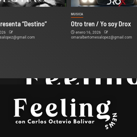
MUSICA
presenta “Destino”
Otro tren / Yo soy Drox
2026
enero 16, 2026
esalopez@gmail.com
omaralbertomesalopez@gmail.com