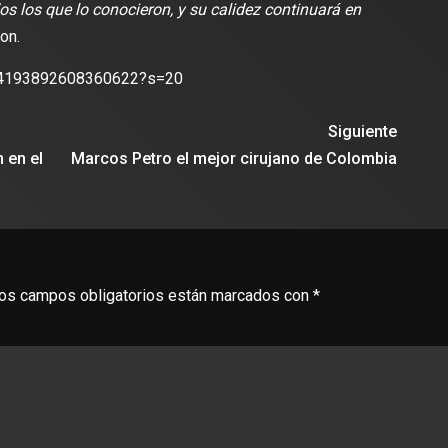
dos los que lo conocieron, y su calidez continuará en
on.
lectura
2 min de lectura
1774193892608360622?s=20
Siguiente
 en el
Marcos Petro el mejor cirujano de Colombia
ES
DEPORTES
odríguez se une al Club
Vengo a aportar con calidad y
Travis Scott lanza camiset
lusión de jugar el Mundial de
edición limitada del FC Bar
para el partido contra el Re
os campos obligatorios están marcados con
*