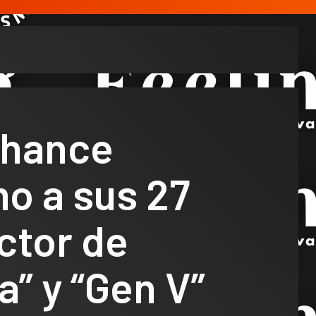
Chance
o a sus 27
ctor de
a” y “Gen V”