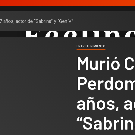
años, actor de “Sabrina” y “Gen V”
ENTRETENIMIENTO
Murió 
Perdom
años, a
“Sabrin