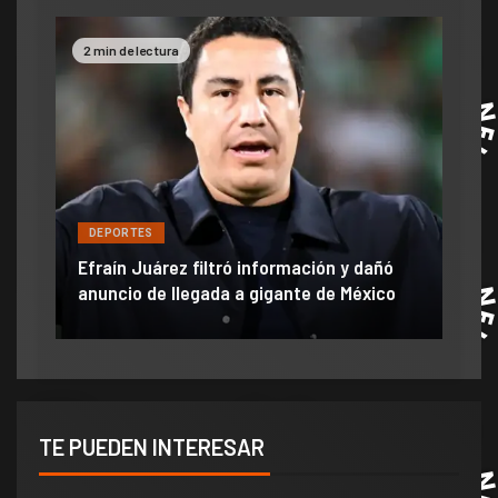
2 min de lectura
2 mi
DE
DEPORTES
Jam
Efraín Juárez filtró información y dañó
mom
r
anuncio de llegada a gigante de México
ve 
TE PUEDEN INTERESAR