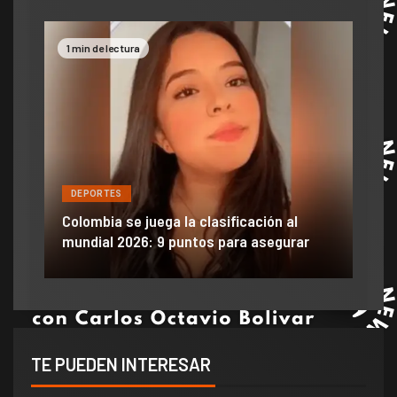
1 min de lectura
2 mi
DEPORTES
DE
ón
ido
Colombia se juega la clasificación al
Efra
mundial 2026: 9 puntos para asegurar
anu
TE PUEDEN INTERESAR