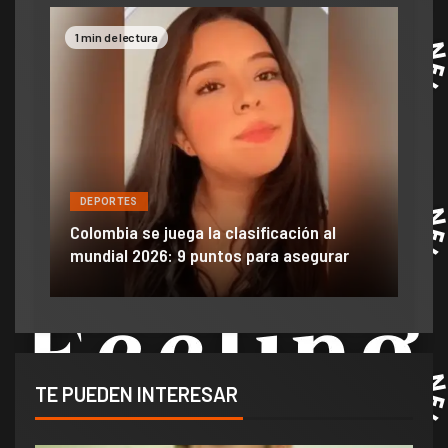
1 min de lectura
2 mi
DEPORTES
DE
ón
ido
Colombia se juega la clasificación al
Efra
mundial 2026: 9 puntos para asegurar
anu
TE PUEDEN INTERESAR