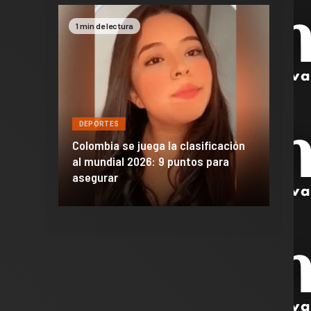
1 min de lectura
2 min 
DEPORTES
DEPO
a de
Colombia se juega la clasificación
Efraí
celona
al mundial 2026: 9 puntos para
dañó 
al Madrid
asegurar
de M