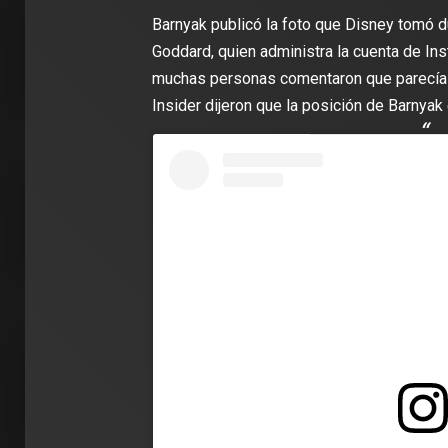
Barnyak publicó la foto que Disney tomó du
2 min de 
Goddard, quien administra la cuenta de I
muchas personas comentaron que parecía p
Insider dijeron que la posición de Barnyak
DEPORT
James R
León: ‘
con la i
Clubes