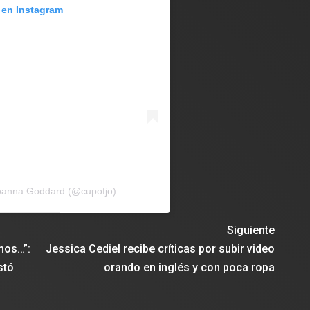
 en Instagram
Joanna Goddard (@cupofjo)
Siguiente
mos…”:
Jessica Cediel recibe críticas por subir video
stó
orando en inglés y con poca ropa