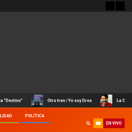
”
Otro tren / Yo soy Drox
La Canción de Jos
LIDAD
POLÍTICA
EN VIVO