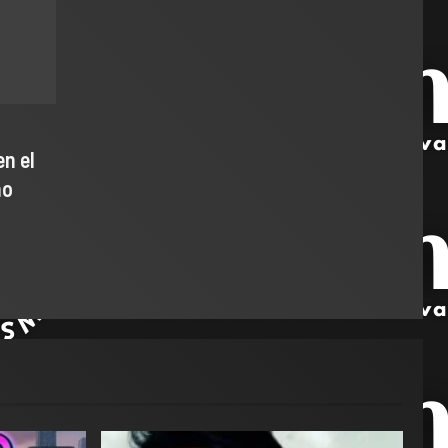
n el
ho