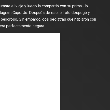
rante el viaje y luego la compartió con su prima, Jo
lectura
2 min de lectura
nstagram CupofJo. Después de eso, la foto despegó y
eligroso. Sin embargo, dos pediatras que hablaron con
 era perfectamente segura.
ES
DEPORTES
odríguez se une al Club
Vengo a aportar con calidad y
Travis Scott lanza camiset
lusión de jugar el Mundial de
edición limitada del FC Bar
para el partido contra el Re