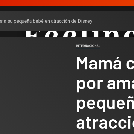
 a su pequeña bebé en atracción de Disney
INTERNACIONAL
Mamá c
por am
pequeñ
atracci