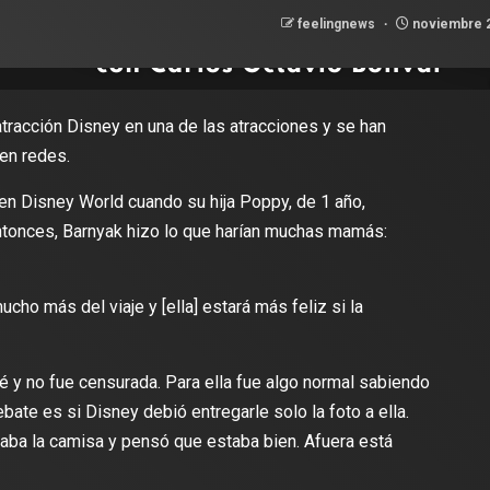
feelingnews
noviembre 2
racción Disney en una de las atracciones y se han
 en redes.
en Disney World cuando su hija Poppy, de 1 año,
ntonces, Barnyak hizo lo que harían muchas mamás:
ho más del viaje y [ella] estará más feliz si la
 y no fue censurada. Para ella fue algo normal sabiendo
bate es si Disney debió entregarle solo la foto a ella.
iraba la camisa y pensó que estaba bien. Afuera está