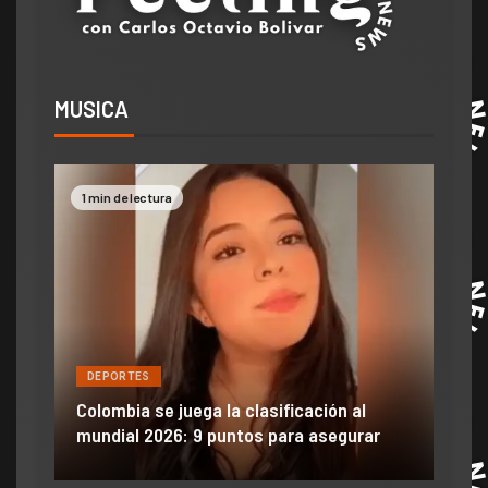
MUSICA
1 min de lectura
2 mi
DEPORTES
DE
ón
ido
Colombia se juega la clasificación al
Efra
mundial 2026: 9 puntos para asegurar
anu