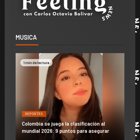
MUSICA
1 min de lectura
2 mi
DEPORTES
DE
ón
ido
Colombia se juega la clasificación al
Efra
mundial 2026: 9 puntos para asegurar
anu