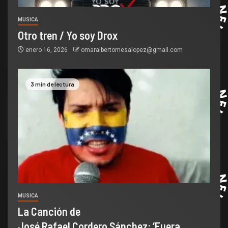
MUSICA
Otro tren / Yo soy Drox
enero 16, 2026
omaralbertomesalopez@gmail.com
3 min de lectura
MUSICA
La Canción de
José Rafael Cordero Sánchez: ‘Fuera