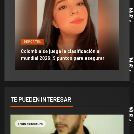
DEPORTES
DE
ón
ido
Colombia se juega la clasificación al
Efra
mundial 2026: 9 puntos para asegurar
anu
TE PUEDEN INTERESAR
1 min de lectura