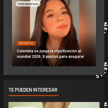
1 min de lectura
2 mi
DEPORTES
DE
ón
ido
Colombia se juega la clasificación al
Efra
mundial 2026: 9 puntos para asegurar
anu
TE PUEDEN INTERESAR