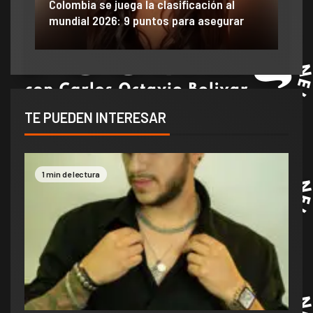
ido
Colombia se juega la clasificación al
Efra
mundial 2026: 9 puntos para asegurar
anu
TE PUEDEN INTERESAR
1 min de lectura