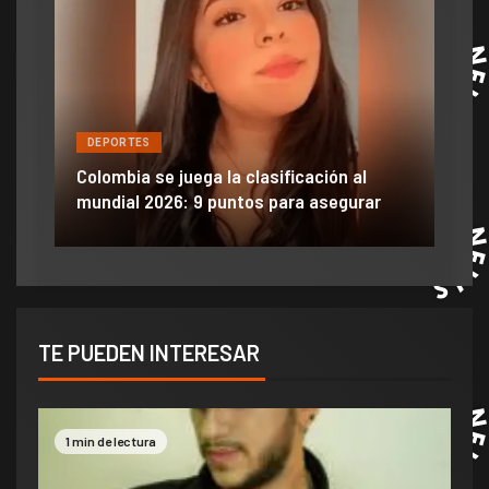
DEPORTES
DE
ón
ido
Colombia se juega la clasificación al
Efra
mundial 2026: 9 puntos para asegurar
anu
TE PUEDEN INTERESAR
1 min de lectura