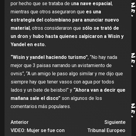
por hecho que se trataba de u
na nave espacial
,
mientras que otros aseguraron que
es una
estrategia del colombiano para anunciar nuevo
material
, otros consideraron que
sólo se trató de
un dron
y
hubo hasta quienes salpicaron a Wisin y
Yandel en esto.
“Wisin y yandel haciendo turismo”
, “No hay nada
mejor que 3 paisas narrando un avistamiento de
ovnis”, “A un amigo le paso algo similar y me dijo que
siempre hay que tener vasos con agua por todos
lados y un bate de beisbol” y
“Ahora van a decir que
mañana sale el disco”
son algunos de los
comentarios más populares.
Anterior
Siguiente
VIDEO: Mujer se fue con
Tribunal Europeo