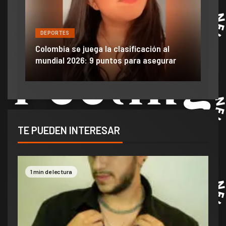
DEPORTES
DE
ón
ido
Colombia se juega la clasificación al
Efra
mundial 2026: 9 puntos para asegurar
anu
TE PUEDEN INTERESAR
1 min de lectura