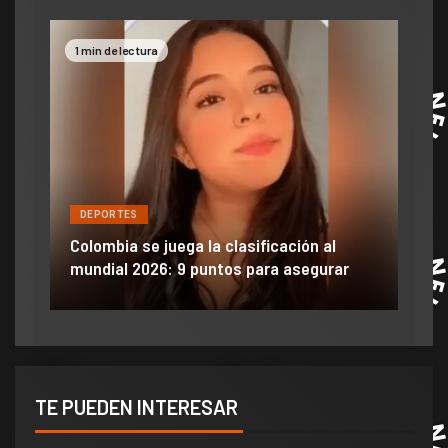
1 min de lectura
2 mi
DEPORTES
DE
ón
ido
Colombia se juega la clasificación al
Efra
mundial 2026: 9 puntos para asegurar
anu
TE PUEDEN INTERESAR