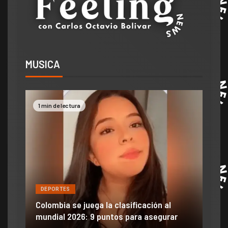
MUSICA
1 min de lectura
2 mi
DEPORTES
DE
ón
ido
Colombia se juega la clasificación al
Efra
mundial 2026: 9 puntos para asegurar
anu