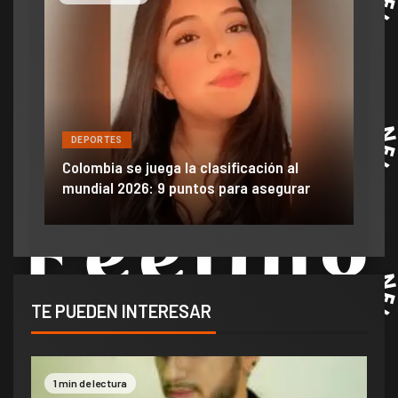
DEPORTES
DE
ón
ido
Colombia se juega la clasificación al
Efra
mundial 2026: 9 puntos para asegurar
anu
TE PUEDEN INTERESAR
1 min de lectura