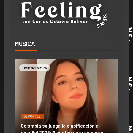
MUSICA
1 min de lectura
2 mi
DEPORTES
DE
ón
ido
Colombia se juega la clasificación al
Efra
mundial 2026: 9 puntos para asegurar
anu