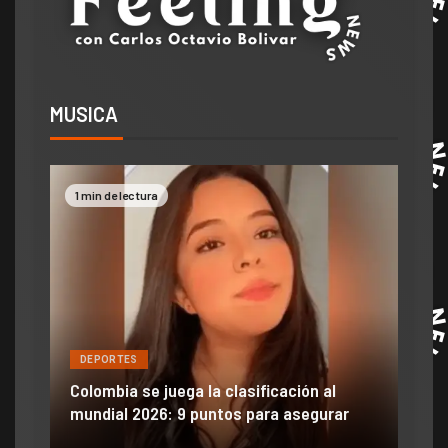
MUSICA
1 min de lectura
2 mi
DEPORTES
DE
ón
ido
Colombia se juega la clasificación al
Efra
mundial 2026: 9 puntos para asegurar
anu