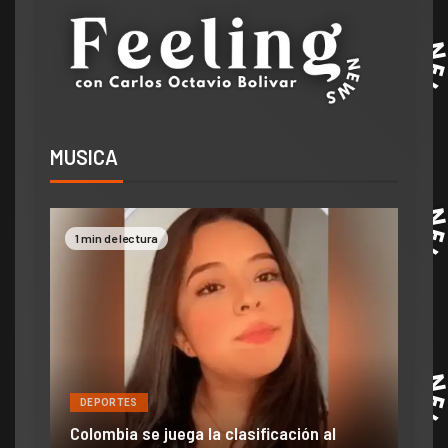
MUSICA
1 min de lectura
2 mi
DEPORTES
DE
ón
ido
Colombia se juega la clasificación al
Efra