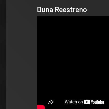
DEPORT
Duna Reestreno
James R
León: ‘
con la i
Clubes