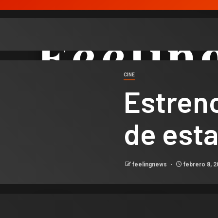
CINE
Estreno
de est
feelingnews
febrero 8, 