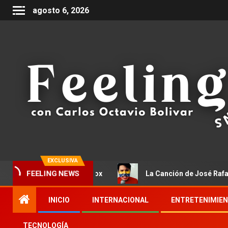
agosto 6, 2026
EXCLUSIVA
ro tren / Yo soy Drox
La Canción de José Rafael Cordero
FEELING NEWS
INICIO
INTERNACIONAL
ENTRETENIMIE
TECNOLOGÍA