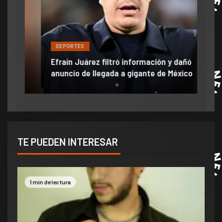
DE
DEPORTES
Jam
Efraín Juárez filtró información y dañó
mom
r
anuncio de llegada a gigante de México
ve 
TE PUEDEN INTERESAR
1 min de lectura